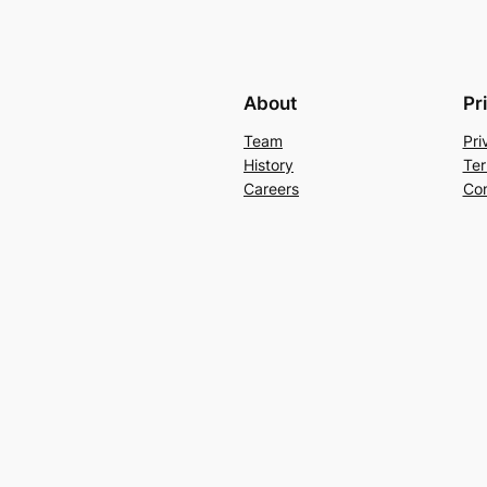
About
Pr
Team
Pri
History
Ter
Careers
Con